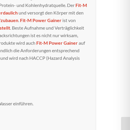
 Protein- und Kohlenhydratquelle. Der
Fit-M
erdaulich
und versorgt den Körper mit den
fzubauen
.
Fit-M Power Gainer
ist von
tellt
. Beste Aufnahme und Verträglichkeit
acksrichtungen ist es nicht nur wirksam,
Produkte wird auch
Fit-M Power Gainer
auf
tändlich die Anforderungen entsprechend
0 und wird nach HACCP (Hazard Analysis
Wasser einführen.