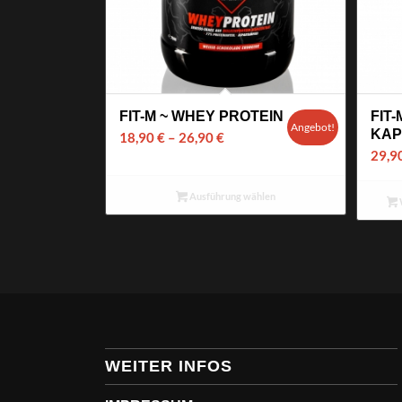
FIT-M ~ WHEY PROTEIN
FIT-
Angebot!
KAP
18,90
€
–
26,90
€
29,9
Ausführung wählen
WEITER INFOS