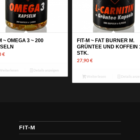
M ~ OMEGA 3 ~ 200
FIT-M ~ FAT BURNER M.
SELN
GRÜNTEE UND KOFFEIN 
STK.
0
€
27,90
€
Weiterlesen
Details anzeigen
Weiterlesen
Details anze
FIT-M