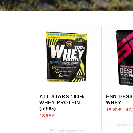
ALL STARS 100%
ESN DESI
WHEY PROTEIN
WHEY
(500G)
19,90
€
–
47
18,99
€
Ausführ
Ausführung wählen