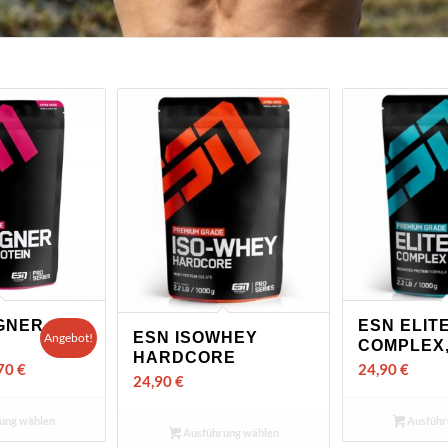
GNER
ESN ELIT
ESN ISOWHEY
Angebot!
COMPLEX,
HARDCORE
,70
€
24,90
€
24,90
€
ung wählen
Ausführ
Ausführung wählen