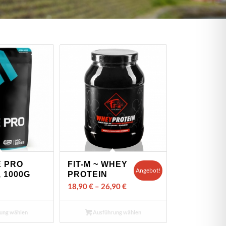
E PRO
FIT-M ~ WHEY
Angebot!
 1000G
PROTEIN
18,90
€
–
26,90
€
ung wählen
Ausführung wählen