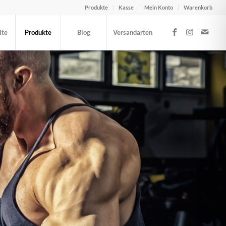
Produkte
Kasse
Mein Konto
Warenkorb
ite
Produkte
Blog
Versandarten