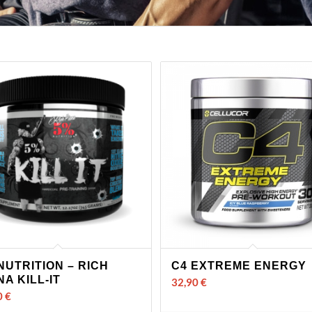
NUTRITION – RICH
C4 EXTREME ENERGY
NA KILL-IT
32,90
€
0
€