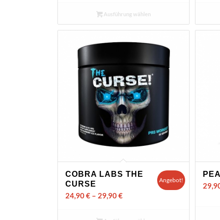
Ausführung wählen
COBRA LABS THE
PEA
Angebot!
CURSE
29,9
24,90
€
–
29,90
€