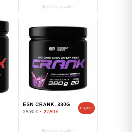
Ausführung wählen
ESN CRANK, 380G
Angebot!
Ursprünglicher
Aktueller
29,90
€
22,90
€
Preis
Preis
war:
ist:
Ausführung wählen