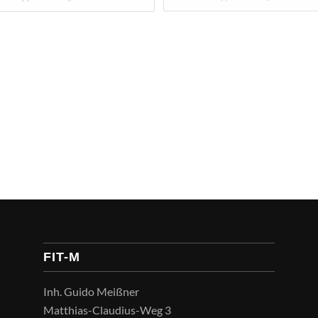
FIT-M
Inh. Guido Meißner
Matthias-Claudius-Weg 3