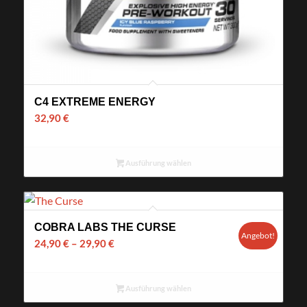
C4 EXTREME ENERGY
32,90
€
Ausführung wählen
COBRA LABS THE CURSE
Angebot!
24,90
€
–
29,90
€
Ausführung wählen