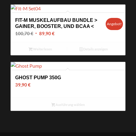
FIT-M MUSKELAUFBAU BUNDLE >
Angebot!
GAINER, BOOSTER, UND BCAA <
Ursprünglicher
Aktueller
100,70
€
89,90
€
Preis
Preis
war:
ist:
Weiterlesen
Details anzeigen
100,70 €
89,90 €.
GHOST PUMP 350G
39,90
€
Ausführung wählen