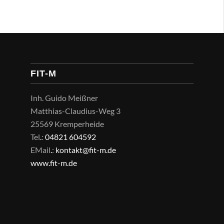
FIT-M
Inh. Guido Meißner
Matthias-Claudius-Weg 3
25569 Kremperheide
Tel
.
:
04821 604592
EMail
.
:
kontakt@fit-m.de
www.fit-m.de