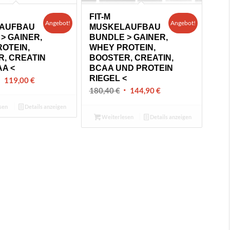
FIT-M
Angebot!
Angebot!
AUFBAU
MUSKELAUFBAU
> GAINER,
BUNDLE > GAINER,
OTEIN,
WHEY PROTEIN,
, CREATIN
BOOSTER, CREATIN,
A <
BCAA UND PROTEIN
RIEGEL <
rsprünglicher
Aktueller
119,00
€
Ursprünglicher
Aktueller
180,40
€
144,90
€
reis
Preis
Preis
Preis
ar:
ist:
sen
Details anzeigen
war:
ist:
47,50 €
119,00 €.
Weiterlesen
Details anzeigen
180,40 €
144,90 €.