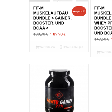
FIT-M
FIT-M
Angebot!
MUSKELAUFBAU
MUSKEL
BUNDLE > GAINER,
BUNDLE 
BOOSTER, UND
WHEY PR
BCAA <
BOOSTER
UND BCA
Ursprünglicher
Aktueller
100,70
€
89,90
€
U
147,50
€
Preis
Preis
P
war:
ist:
Weiterlesen
Details anzeigen
w
100,70 €
89,90 €.
Weiterle
1