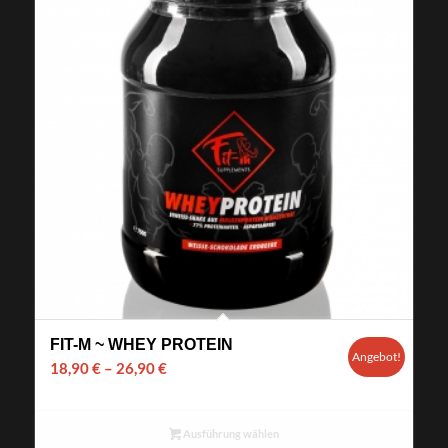
FIT-M ~ WHEY PROTEIN
Angebot!
18,90
€
–
26,90
€
Ausführung wählen