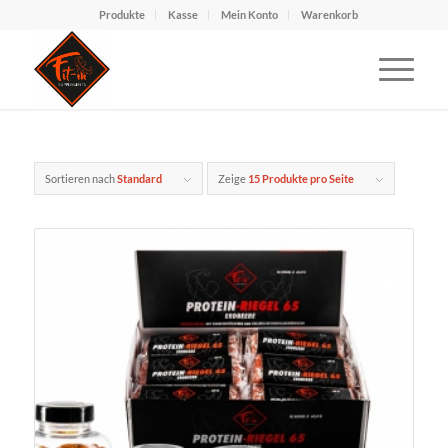
Produkte
Kasse
Mein Konto
Warenkorb
Sortieren nach
Standard
Zeige
15 Produkte pro Seite