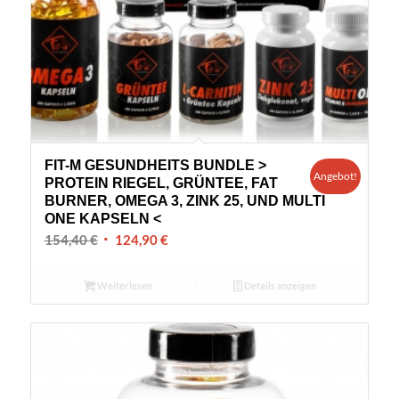
FIT-M GESUNDHEITS BUNDLE >
Angebot!
PROTEIN RIEGEL, GRÜNTEE, FAT
BURNER, OMEGA 3, ZINK 25, UND MULTI
ONE KAPSELN <
Ursprünglicher
Aktueller
154,40
€
124,90
€
Preis
Preis
war:
ist:
Weiterlesen
Details anzeigen
154,40 €
124,90 €.