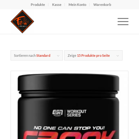
Produkte
Kasse
Mein Konto
Warenkorb
Sortieren nach
Standard
Zeige
15 Produkte pro Seite