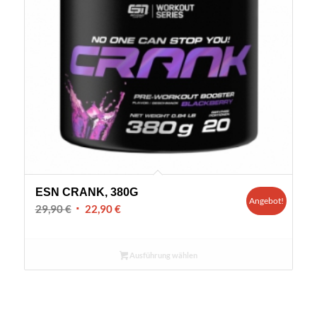
ESN CRANK, 380G
Angebot!
Ursprünglicher
Aktueller
29,90
€
22,90
€
Preis
Preis
war:
ist:
Ausführung wählen
29,90 €
22,90 €.