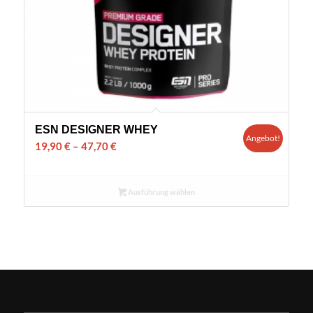
ESN DESIGNER WHEY
Angebot!
19,90
€
–
47,70
€
Ausführung wählen