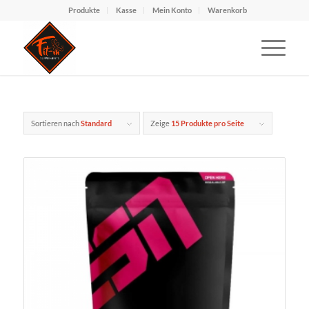
Produkte
Kasse
Mein Konto
Warenkorb
Sortieren nach
Standard
Zeige
15 Produkte pro Seite