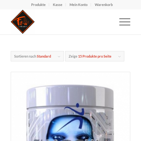
Produkte
Kasse
Mein Konto
Warenkorb
Sortieren nach
Standard
Zeige
15 Produkte pro Seite