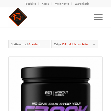
Produkte
Kasse
Mein Konto
Warenkorb
Sortieren nach
Standard
Zeige
15 Produkte pro Seite