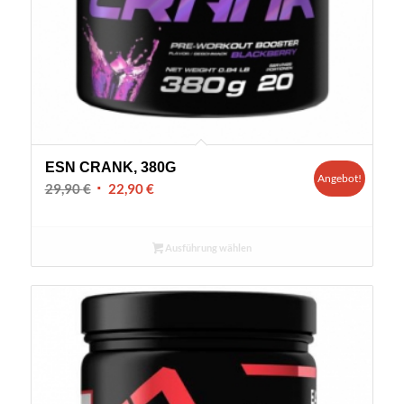
ESN CRANK, 380G
Angebot!
Ursprünglicher
Aktueller
29,90
€
22,90
€
Preis
Preis
war:
ist:
Ausführung wählen
29,90 €
22,90 €.