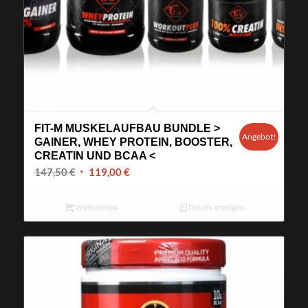
FIT-M MUSKELAUFBAU BUNDLE >
Angebot!
GAINER, WHEY PROTEIN, BOOSTER,
CREATIN UND BCAA <
Ursprünglicher
Aktueller
147,50
€
119,00
€
Preis
Preis
war:
ist:
Weiterlesen
Details anzeigen
147,50 €
119,00 €.