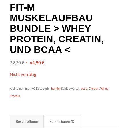
FIT-M
MUSKELAUFBAU
BUNDLE > WHEY
PROTEIN, CREATIN,
UND BCAA <
Ursprünglicher
Aktueller
79,70
€
64,90
€
Preis
Preis
Nicht vorrätig
war:
ist:
79,70 €
64,90 €.
Artikelnummer:
99
Kategorie:
bundel
Schlagwörter:
bcaa
,
Creatin
,
Whey
Protein
Beschreibung
Rezensionen (0)