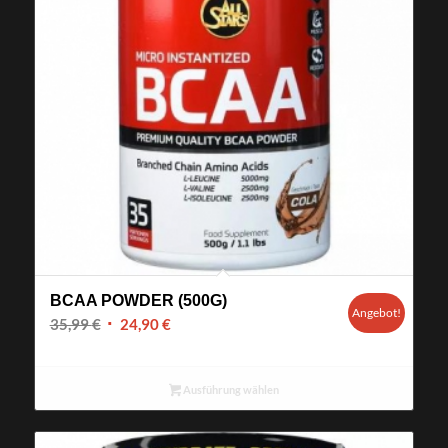
BCAA POWDER (500G)
Angebot!
Ursprünglicher
Aktueller
35,99
€
24,90
€
Preis
Preis
war:
ist:
Ausführung wählen
35,99 €
24,90 €.