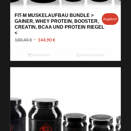
FIT-M MUSKELAUFBAU BUNDLE >
Angebot!
GAINER, WHEY PROTEIN, BOOSTER,
CREATIN, BCAA UND PROTEIN RIEGEL
<
Ursprünglicher
Aktueller
180,40
€
144,90
€
Preis
Preis
war:
ist:
Weiterlesen
Details anzeigen
180,40 €
144,90 €.